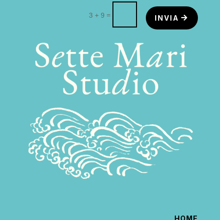
=
3 + 9
INVIA
HOME