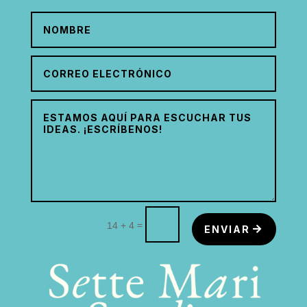
=
14 + 4
ENVIAR